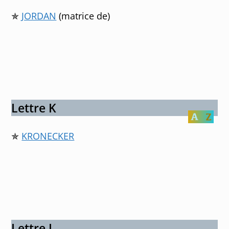
✯
JORDAN
(matrice de)
Lettre K
✯
KRONECKER
Lettre L