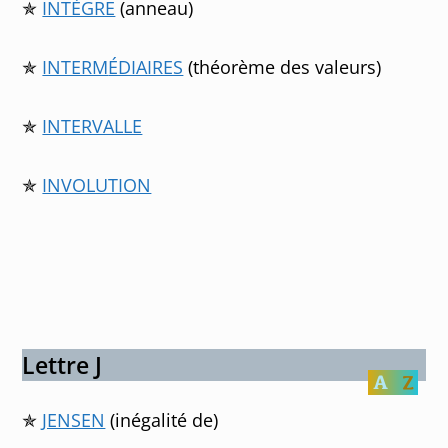
✯
INTÈGRE
(anneau)
✯
INTERM
ÉDIAIRES
(théorème des valeurs)
✯
INTERVALLE
✯
INVOLUTION
Lettre J
✯
JENSEN
(inégalité de)