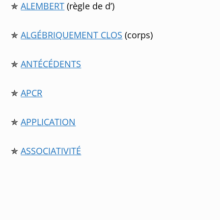
✯
ALEMBERT
(règle de d’)
✯
ALGÉBRIQUEMENT CLOS
(corps)
✯
ANT
ÉC
ÉDENTS
✯
APCR
✯
APPLICATION
✯
ASSOCIATIVITÉ