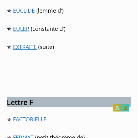
✯
EUCLIDE
(lemme d’)
✯
EULER
(constante d’)
✯
EXTRAITE
(suite)
Lettre F
✯
FACTORIELLE
✯
FERMAT
(petit théorème de)