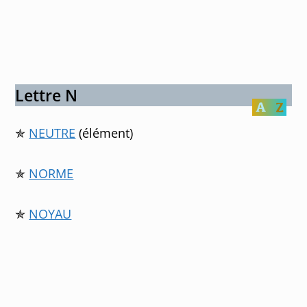
Lettre N
✯
NEUTRE
(élément)
✯
NORME
✯
NOYAU