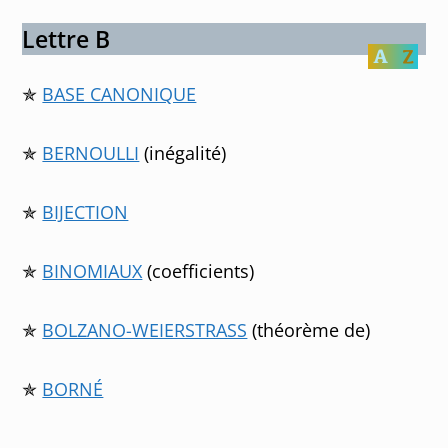
Lettre B
✯
BASE CANONIQUE
✯
BERNOULLI
(inégalité)
✯
BIJECTION
✯
BINOMIAUX
(coefficients)
✯
BOLZANO-WEIERSTRASS
(théorème de)
✯
BORNÉ