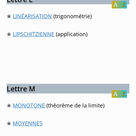
✯
LINÉARISATION
(trigonométrie)
✯
LIPSCHITZIENNE
(application)
Lettre M
✯
MONOTONE
(théorème de la limite)
✯
MOYENNES