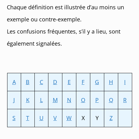
Chaque définition est illustrée d’au moins un
exemple ou contre-exemple.
Les confusions fréquentes, s’il y a lieu, sont
également signalées.
A
B
C
D
E
F
G
H
I
J
K
L
M
N
O
P
Q
R
S
T
U
V
W
X
Y
Z