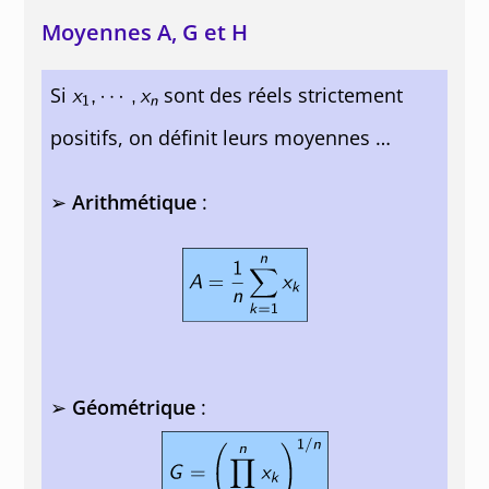
Moyennes A, G et H
Si
sont des réels strictement
positifs, on définit leurs moyennes …
➢
Arithmétique
:
➢
Géométrique
: