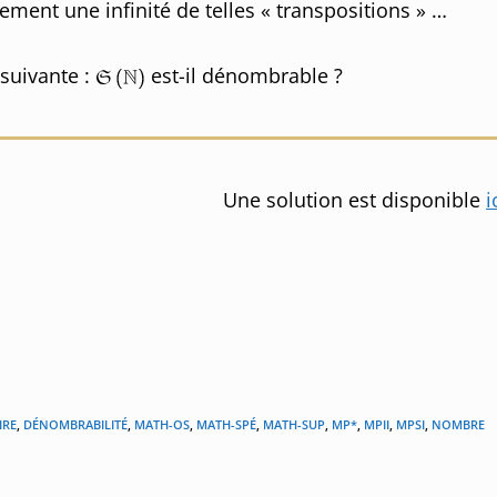
airement une infinité de telles « transpositions » …
 suivante :
est-il dénombrable ?
Une solution est disponible
i
IRE
,
DÉNOMBRABILITÉ
,
MATH-OS
,
MATH-SPÉ
,
MATH-SUP
,
MP*
,
MPII
,
MPSI
,
NOMBRE