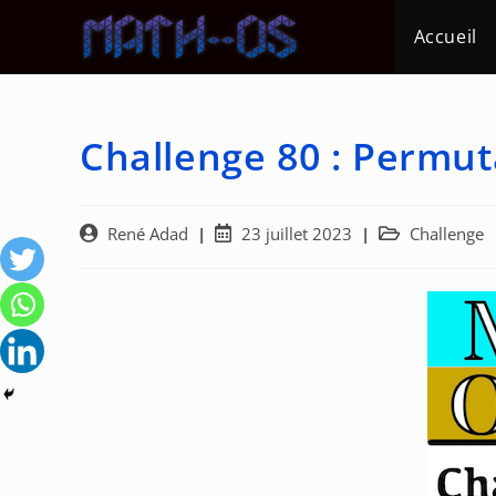
Skip
Accueil
to
content
Challenge 80 : Permut
Auteur/autrice
Post
Post
René Adad
23 juillet 2023
Challenge
de
published:
category:
la
publication :