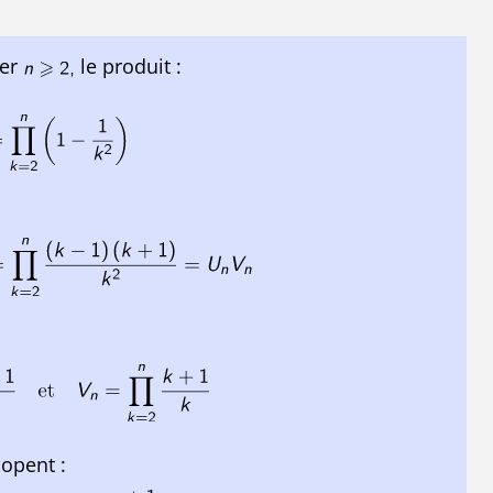
ier
le produit :
copent :