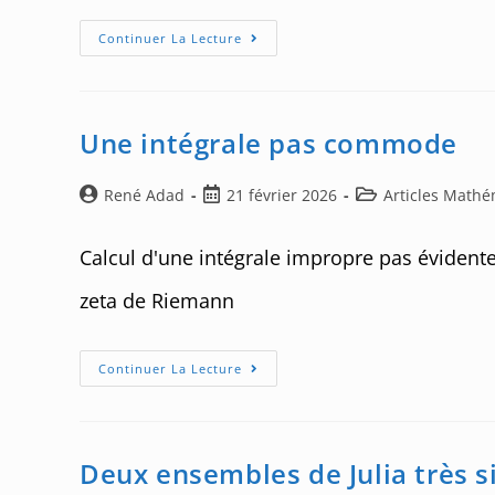
Challenge
Continuer La Lecture
91
:
Un
Conseil,
Ne
Cherchez
Une intégrale pas commode
Pas
De
Primitives
!
Auteur/autrice
Post
Post
René Adad
21 février 2026
Articles Math
de
published:
category:
la
Calcul d'une intégrale impropre pas évident
publication :
zeta de Riemann
Une
Continuer La Lecture
Intégrale
Pas
Commode
Deux ensembles de Julia très 