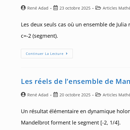
Auteur/autrice
Post
Post
René Adad
23 octobre 2025
Articles Mat
de
published:
category:
la
Les deux seuls cas où un ensemble de Julia r
publication :
c=-2 (segment).
Deux
Continuer La Lecture
Ensembles
De
Julia
Très
Simples
Les réels de l’ensemble de Ma
Auteur/autrice
Post
Post
René Adad
20 octobre 2025
Articles Mat
de
published:
category:
la
Un résultat élémentaire en dynamique holom
publication :
Mandelbrot forment le segment [-2, 1/4].