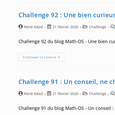
Une
Progression
Bien
Cachée
Challenge 92 : Une bien curieus
Auteur/autrice
Post
Post
Po
René Adad
21 février 2026
Challenge
de
published:
category:
co
la
Challenge 92 du blog Math-OS - Une bien cur
publication :
Challenge
Continuer La Lecture
92
:
Une
Bien
Curieuse
Égalité
Challenge 91 : Un conseil, ne c
Auteur/autrice
Post
Post
Po
René Adad
21 février 2026
Challenge
de
published:
category:
co
la
Challenge 91 du blog Math-OS - Un conseil : 
publication :