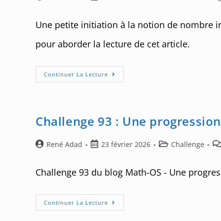
de
published:
category:
la
Une petite initiation à la notion de nombre 
publication :
pour aborder la lecture de cet article.
Quelques
Continuer La Lecture
Mots
Au
Sujet
De
L’irrationalité
Challenge 93 : Une progressio
Auteur/autrice
Post
Post
Po
René Adad
23 février 2026
Challenge
de
published:
category:
co
la
Challenge 93 du blog Math-OS - Une progres
publication :
Challenge
Continuer La Lecture
93
: