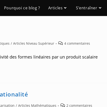
Pourquoi ce blog ?
Articles
S’entraîner
Post
tiques
/
Articles Niveau Supérieur
4 commentaires
comments:
vité des formes linéaires par un produit scalaire
ationalité
Post
garisation
/
Articles Mathématiques
2 commentaires