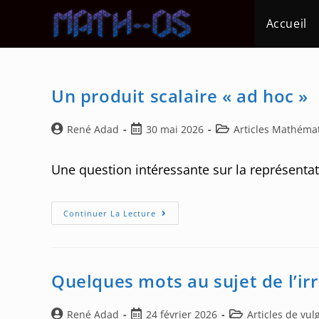
Skip
Accueil
to
content
Un produit scalaire « ad hoc »
Auteur/autrice
Post
Post
René Adad
30 mai 2026
Articles Mathéma
de
published:
category:
la
Une question intéressante sur la représentati
publication :
Un
Continuer La Lecture
Produit
Scalaire
« Ad
Hoc »
Quelques mots au sujet de l’irr
Auteur/autrice
Post
Post
René Adad
24 février 2026
Articles de vul