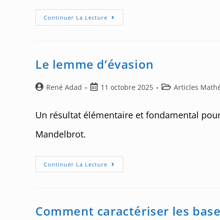
Les
Continuer La Lecture
Réels
De
L’ensemble
De
Mandelbrot
Le lemme d’évasion
Auteur/autrice
Post
Post
René Adad
11 octobre 2025
Articles Mat
de
published:
category:
la
Un résultat élémentaire et fondamental pour
publication :
Mandelbrot.
Le
Continuer La Lecture
Lemme
D’évasion
Comment caractériser les bas