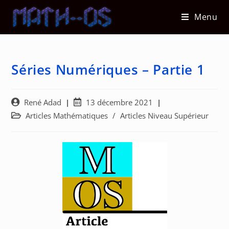
Skip
Menu
to
content
Séries Numériques – Partie 1
Auteur/autrice
Post
René Adad
13 décembre 2021
de
published:
Post
Articles Mathématiques
/
Articles Niveau Supérieur
la
category:
publication :