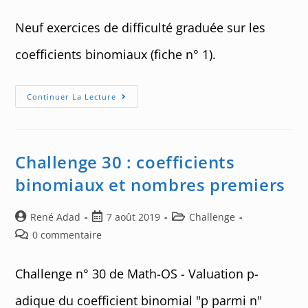
comments:
publication :
Neuf exercices de difficulté graduée sur les
coefficients binomiaux (fiche n° 1).
Exercices
Continuer La Lecture
Sur
Les
Coefficients
Binomiaux
–
01
Challenge 30 : coefficients
binomiaux et nombres premiers
Auteur/autrice
Post
Post
René Adad
7 août 2019
Challenge
de
published:
category:
Post
0 commentaire
la
comments:
publication :
Challenge n° 30 de Math-OS - Valuation p-
adique du coefficient binomial "p parmi n"