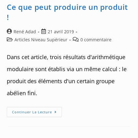
Ce que peut produire un produit
!
Auteur/autrice
Post
René Adad
21 avril 2019
de
published:
Post
Post
Articles Niveau Supérieur
0 commentaire
la
category:
comments:
publication :
Dans cet article, trois résultats d'arithmétique
modulaire sont établis via un même calcul : le
produit des éléments d'un certain groupe
abélien fini.
Ce
Continuer La Lecture
Que
Peut
Produire
Un
Produit
!