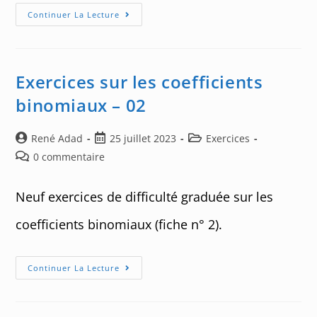
Bêta
Continuer La Lecture
Et
Gamma
Exercices sur les coefficients
binomiaux – 02
Auteur/autrice
Post
Post
René Adad
25 juillet 2023
Exercices
de
published:
category:
Post
0 commentaire
la
comments:
publication :
Neuf exercices de difficulté graduée sur les
coefficients binomiaux (fiche n° 2).
Exercices
Continuer La Lecture
Sur
Les
Coefficients
Binomiaux