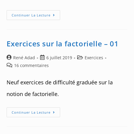
Challenge
Continuer La Lecture
30
:
Coefficients
Binomiaux
Et
Nombres
Exercices sur la factorielle – 01
Premiers
Auteur/autrice
Post
Post
René Adad
6 juillet 2019
Exercices
de
published:
category:
Post
16 commentaires
la
comments:
publication :
Neuf exercices de difficulté graduée sur la
notion de factorielle.
Exercices
Continuer La Lecture
Sur
La
Factorielle
–
01