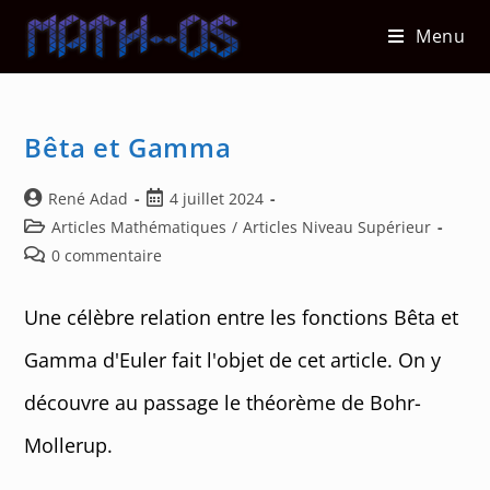
Skip
Menu
to
content
Bêta et Gamma
Auteur/autrice
Post
René Adad
4 juillet 2024
de
published:
Post
Articles Mathématiques
/
Articles Niveau Supérieur
la
category:
Post
0 commentaire
publication :
comments:
Une célèbre relation entre les fonctions Bêta et
Gamma d'Euler fait l'objet de cet article. On y
découvre au passage le théorème de Bohr-
Mollerup.