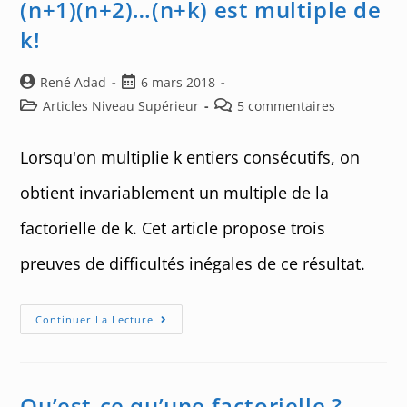
(n+1)(n+2)…(n+k) est multiple de
k!
Auteur/autrice
Post
René Adad
6 mars 2018
de
published:
Post
Post
Articles Niveau Supérieur
5 commentaires
la
category:
comments:
publication :
Lorsqu'on multiplie k entiers consécutifs, on
obtient invariablement un multiple de la
factorielle de k. Cet article propose trois
preuves de difficultés inégales de ce résultat.
(n+1)
Continuer La Lecture
(n+2)
…
(n+k)
Est
Multiple
De
Qu’est-ce qu’une factorielle ?