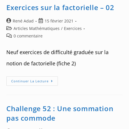
–
02
Exercices sur la factorielle – 02
Auteur/autrice
Post
René Adad
15 février 2021
de
published:
Post
Articles Mathématiques
/
Exercices
la
category:
Post
0 commentaire
publication :
comments:
Neuf exercices de difficulté graduée sur la
notion de factorielle (fiche 2)
Exercices
Continuer La Lecture
Sur
La
Factorielle
–
02
Challenge 52 : Une sommation
pas commode