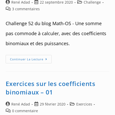
Auteur/autrice
Post
Post
René Adad
22 septembre 2020
Challenge
de
published:
category:
Post
3 commentaires
la
comments:
publication :
Challenge 52 du blog Math-OS - Une somme
pas commode à calculer, avec des coefficients
binomiaux et des puissances.
Challenge
Continuer La Lecture
52
:
Une
Sommation
Pas
Commode
Exercices sur les coefficients
binomiaux – 01
Auteur/autrice
Post
Post
René Adad
29 février 2020
Exercices
de
published:
category:
Post
0 commentaire
la