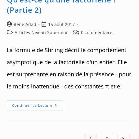
K!
(Partie 2)
Auteur/autrice
Post
René Adad
15 août 2017
de
published:
Post
Post
Articles Niveau Supérieur
0 commentaire
la
category:
comments:
publication :
La formule de Stirling décrit le comportement
asymptotique de la factorielle d'un entier. Elle
est surprenante en raison de la présence - pour
le moins inattendue - des constantes π et e.
Qu’est-
Continuer La Lecture
Ce
Qu’une
Factorielle
?
(Partie
2)