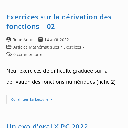
Coefficients
Binomiaux
–
02
Exercices sur la dérivation des
fonctions – 02
Auteur/autrice
Post
René Adad
14 août 2022
de
published:
Post
Articles Mathématiques
/
Exercices
la
category:
Post
0 commentaire
publication :
comments:
Neuf exercices de difficulté graduée sur la
dérivation des fonctions numériques (fiche 2)
Exercices
Continuer La Lecture
Sur
La
Dérivation
Des
Fonctions
–
Un exo d’oral X PC 2022
02