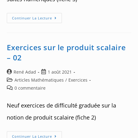
Exercices
Continuer La Lecture
Sur
Les
Suites
Numériques
–
03
Exercices sur le produit scalaire
– 02
Auteur/autrice
Post
René Adad
1 août 2021
de
published:
Post
Articles Mathématiques
/
Exercices
la
category:
Post
0 commentaire
publication :
comments:
Neuf exercices de difficulté graduée sur la
notion de produit scalaire (fiche 2)
Exercices
Continuer La Lecture