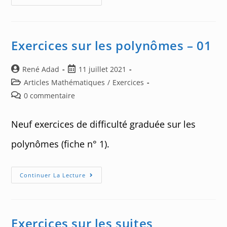
Sur
Le
Produit
Scalaire
–
02
Exercices sur les polynômes – 01
Auteur/autrice
Post
René Adad
11 juillet 2021
de
published:
Post
Articles Mathématiques
/
Exercices
la
category:
Post
0 commentaire
publication :
comments:
Neuf exercices de difficulté graduée sur les
polynômes (fiche n° 1).
Exercices
Continuer La Lecture
Sur
Les
Polynômes
–
01
Exercices sur les suites