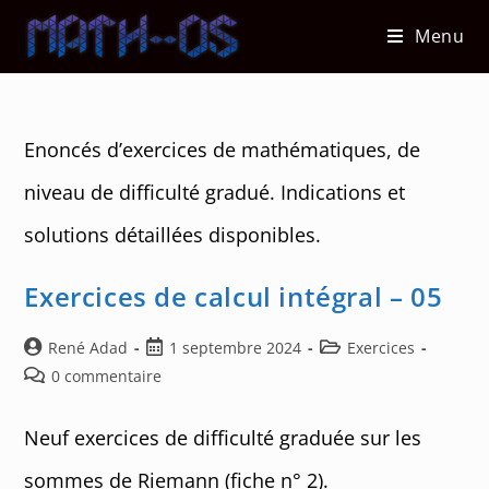
Skip
Menu
to
content
Enoncés d’exercices de mathématiques, de
niveau de difficulté gradué. Indications et
solutions détaillées disponibles.
Exercices de calcul intégral – 05
Auteur/autrice
Post
Post
René Adad
1 septembre 2024
Exercices
de
published:
category:
Post
0 commentaire
la
comments:
publication :
Neuf exercices de difficulté graduée sur les
sommes de Riemann (fiche n° 2).