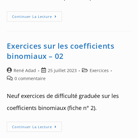
Exercices
Continuer La Lecture
De
Calcul
Intégral
–
05
Exercices sur les coefficients
binomiaux – 02
Auteur/autrice
Post
Post
René Adad
25 juillet 2023
Exercices
de
published:
category:
Post
0 commentaire
la
comments:
publication :
Neuf exercices de difficulté graduée sur les
coefficients binomiaux (fiche n° 2).
Exercices
Continuer La Lecture
Sur
Les