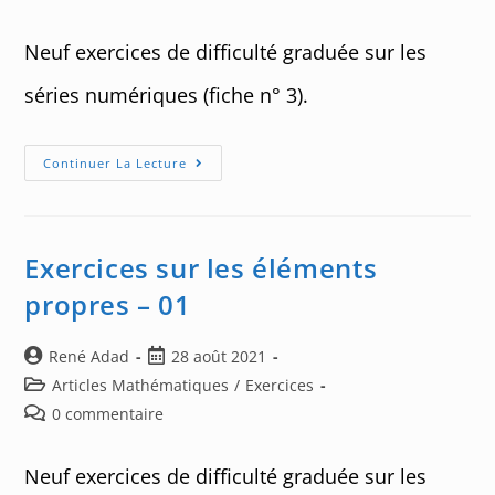
publication :
comments:
Neuf exercices de difficulté graduée sur les
séries numériques (fiche n° 3).
Exercices
Continuer La Lecture
Sur
Les
Séries
Numériques
–
03
Exercices sur les éléments
propres – 01
Auteur/autrice
Post
René Adad
28 août 2021
de
published:
Post
Articles Mathématiques
/
Exercices
la
category:
Post
0 commentaire
publication :
comments:
Neuf exercices de difficulté graduée sur les