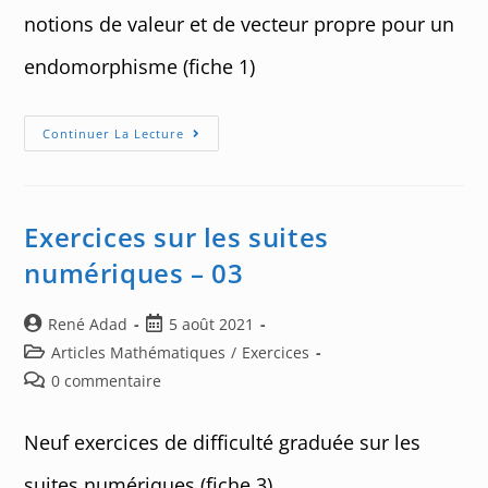
notions de valeur et de vecteur propre pour un
endomorphisme (fiche 1)
Exercices
Continuer La Lecture
Sur
Les
Éléments
Propres
–
01
Exercices sur les suites
numériques – 03
Auteur/autrice
Post
René Adad
5 août 2021
de
published:
Post
Articles Mathématiques
/
Exercices
la
category:
Post
0 commentaire
publication :
comments:
Neuf exercices de difficulté graduée sur les
suites numériques (fiche 3)