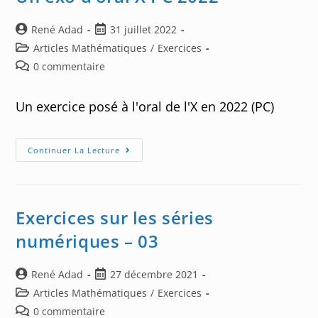
Auteur/autrice
Post
René Adad
31 juillet 2022
de
published:
Post
Articles Mathématiques
/
Exercices
la
category:
Post
0 commentaire
publication :
comments:
Un exercice posé à l'oral de l'X en 2022 (PC)
Un
Continuer La Lecture
Exo
D’oral
X
PC
2022
Exercices sur les séries
numériques – 03
Auteur/autrice
Post
René Adad
27 décembre 2021
de
published:
Post
Articles Mathématiques
/
Exercices
la
category:
Post
0 commentaire