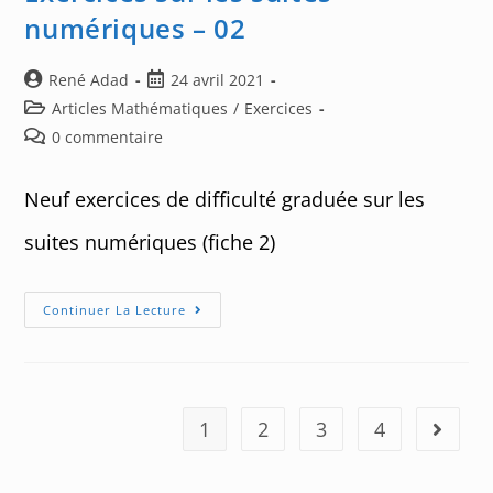
numériques – 02
Auteur/autrice
Post
René Adad
24 avril 2021
de
published:
Post
Articles Mathématiques
/
Exercices
la
category:
Post
0 commentaire
publication :
comments:
Neuf exercices de difficulté graduée sur les
suites numériques (fiche 2)
Exercices
Continuer La Lecture
Sur
Les
Suites
Numériques
–
02
1
2
3
4
Aller à 