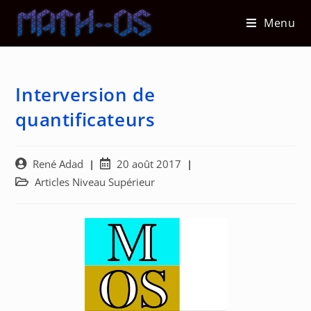
Skip
Menu
to
content
Interversion de
quantificateurs
Auteur/autrice
Post
René Adad
20 août 2017
de
published:
Post
Articles Niveau Supérieur
la
category:
publication :