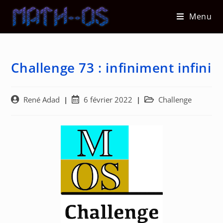
Skip
Menu
to
content
Challenge 73 : infiniment infini
Auteur/autrice
Post
Post
René Adad
6 février 2022
Challenge
de
published:
category:
la
publication :