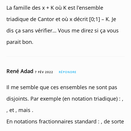
La famille des x + K où K est l’ensemble
triadique de Cantor et où x décrit [0;1] – K. Je
dis ça sans vérifier… Vous me direz si ça vous
parait bon.
René Adad
7 FÉV 2022
RÉPONDRE
Il me semble que ces ensembles ne sont pas
disjoints. Par exemple (en notation triadique) :
,
,
et
, mais
.
En notations fractionnaires standard :
, de sorte