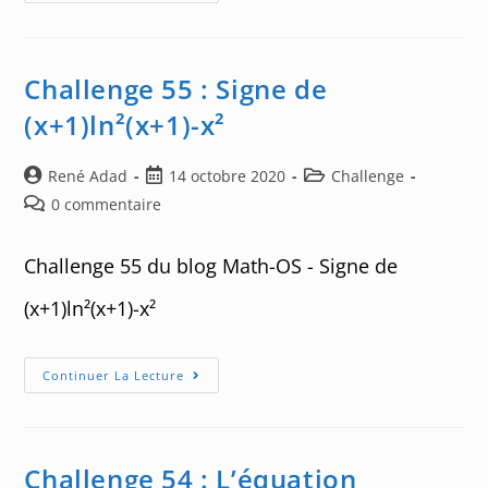
56
:
Une
Simplification
Radicale
!
Challenge 55 : Signe de
(x+1)ln²(x+1)-x²
Auteur/autrice
Post
Post
René Adad
14 octobre 2020
Challenge
de
published:
category:
Post
0 commentaire
la
comments:
publication :
Challenge 55 du blog Math-OS - Signe de
(x+1)ln²(x+1)-x²
Challenge
Continuer La Lecture
55
:
Signe
De
(x+1)ln²(x+1)-
X²
Challenge 54 : L’équation