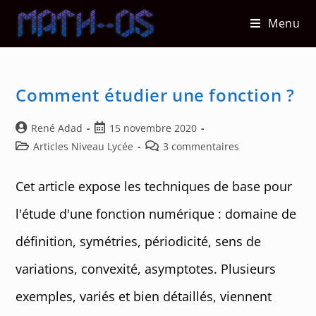
Skip
Menu
to
content
Comment étudier une fonction ?
Auteur/autrice
Post
René Adad
15 novembre 2020
de
published:
Post
Post
Articles Niveau Lycée
3 commentaires
la
category:
comments:
publication :
Cet article expose les techniques de base pour
l'étude d'une fonction numérique : domaine de
définition, symétries, périodicité, sens de
variations, convexité, asymptotes. Plusieurs
exemples, variés et bien détaillés, viennent