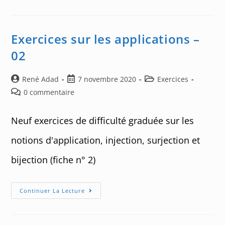
:
Une
Fonction
Assez
Peu
Exercices sur les applications –
Monotone
02
Auteur/autrice
Post
Post
René Adad
7 novembre 2020
Exercices
de
published:
category:
Post
0 commentaire
la
comments:
publication :
Neuf exercices de difficulté graduée sur les
notions d'application, injection, surjection et
bijection (fiche n° 2)
Exercices
Continuer La Lecture
Sur
Les
Applications
–