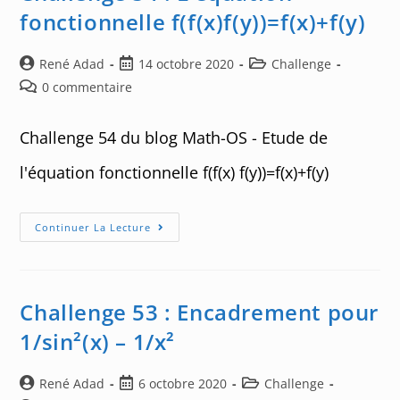
fonctionnelle f(f(x)f(y))=f(x)+f(y)
Auteur/autrice
Post
Post
René Adad
14 octobre 2020
Challenge
de
published:
category:
Post
0 commentaire
la
comments:
publication :
Challenge 54 du blog Math-OS - Etude de
l'équation fonctionnelle f(f(x) f(y))=f(x)+f(y)
Challenge
Continuer La Lecture
54
:
L’équation
Fonctionnelle
F(f(x)f(y))=f(x)+f(y)
Challenge 53 : Encadrement pour
1/sin²(x) – 1/x²
Auteur/autrice
Post
Post
René Adad
6 octobre 2020
Challenge