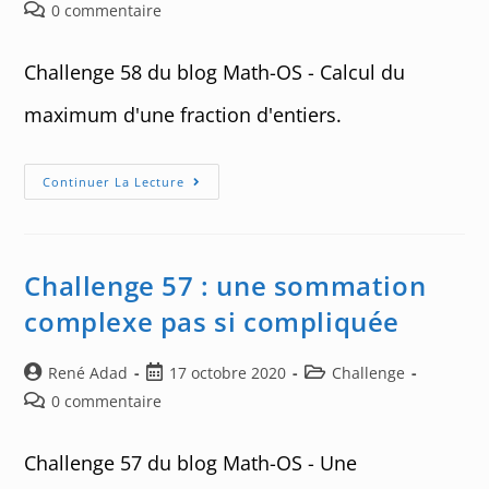
de
published:
category:
Post
0 commentaire
la
comments:
publication :
Challenge 58 du blog Math-OS - Calcul du
maximum d'une fraction d'entiers.
Challenge
Continuer La Lecture
58
:
Maximum
D’une
Fraction
D’entiers
Challenge 57 : une sommation
complexe pas si compliquée
Auteur/autrice
Post
Post
René Adad
17 octobre 2020
Challenge
de
published:
category:
Post
0 commentaire
la
comments:
publication :
Challenge 57 du blog Math-OS - Une