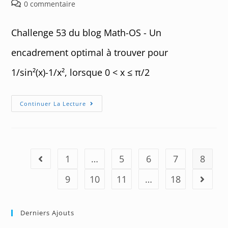
de
published:
category:
Post
0 commentaire
la
comments:
publication :
Challenge 53 du blog Math-OS - Un
encadrement optimal à trouver pour
1/sin²(x)-1/x², lorsque 0 < x ≤ π/2
Challenge
Continuer La Lecture
53
:
Encadrement
Pour
1/sin²(x)
–
1/x²
1
…
5
6
7
8
Go to the previous page
9
10
11
…
18
Aller à 
Derniers Ajouts