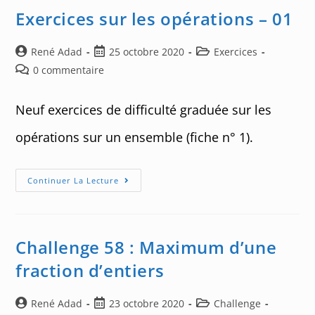
02
Exercices sur les opérations – 01
Auteur/autrice
Post
Post
René Adad
25 octobre 2020
Exercices
de
published:
category:
Post
0 commentaire
la
comments:
publication :
Neuf exercices de difficulté graduée sur les
opérations sur un ensemble (fiche n° 1).
Exercices
Continuer La Lecture
Sur
Les
Opérations
–
01
Challenge 58 : Maximum d’une
fraction d’entiers
Auteur/autrice
Post
Post
René Adad
23 octobre 2020
Challenge