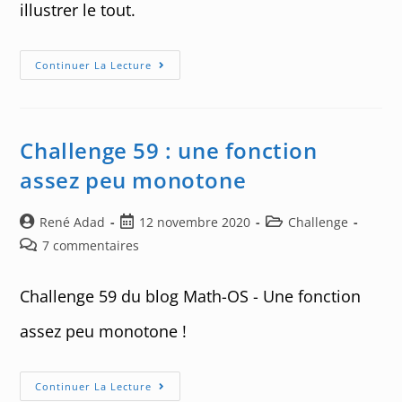
illustrer le tout.
Comment
Continuer La Lecture
Étudier
Une
Fonction
?
Challenge 59 : une fonction
assez peu monotone
Auteur/autrice
Post
Post
René Adad
12 novembre 2020
Challenge
de
published:
category:
Post
7 commentaires
la
comments:
publication :
Challenge 59 du blog Math-OS - Une fonction
assez peu monotone !
Challenge
Continuer La Lecture
59