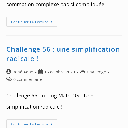
sommation complexe pas si compliquée
Challenge
Continuer La Lecture
57
:
Une
Sommation
Complexe
Pas
Challenge 56 : une simplification
Si
Compliquée
radicale !
Auteur/autrice
Post
Post
René Adad
15 octobre 2020
Challenge
de
published:
category:
Post
0 commentaire
la
comments:
publication :
Challenge 56 du blog Math-OS - Une
simplification radicale !
Challenge
Continuer La Lecture