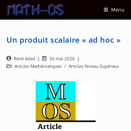
Skip
Menu
to
content
Un produit scalaire « ad hoc »
Auteur/autrice
Post
René Adad
30 mai 2026
de
published:
Post
Articles Mathématiques
/
Articles Niveau Supérieur
la
category:
publication :