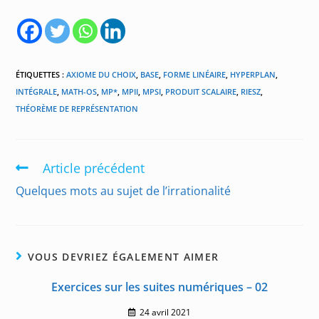
ÉTIQUETTES :
AXIOME DU CHOIX
,
BASE
,
FORME LINÉAIRE
,
HYPERPLAN
,
INTÉGRALE
,
MATH-OS
,
MP*
,
MPII
,
MPSI
,
PRODUIT SCALAIRE
,
RIESZ
,
THÉORÈME DE REPRÉSENTATION
Article précédent
Read
more
Quelques mots au sujet de l’irrationalité
articles
VOUS DEVRIEZ ÉGALEMENT AIMER
Exercices sur les suites numériques – 02
24 avril 2021