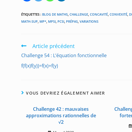
ÉTIQUETTES :
BLOG DE MATHS
,
CHALLENGE
,
CONCAVITÉ
,
CONVEXITÉ
,
D
MATH-SUP
,
MP*
,
MPSI
,
PCSI
,
PRÉPAS
,
VARIATIONS
Article précédent
Read
more
Challenge 54 : L’équation fonctionnelle
articles
f(f(x)f(y))=f(x)+f(y)
VOUS DEVRIEZ ÉGALEMENT AIMER
Challenge 42 : mauvaises
Challeng
approximations rationnelles de
forte
√2