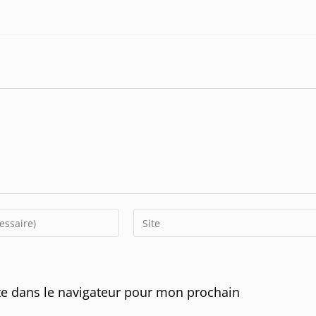
Enter
your
website
URL
e dans le navigateur pour mon prochain
(optional)