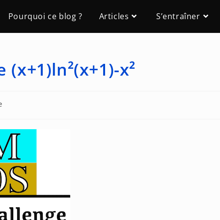
Pourquoi ce blog ?
Articles
S’entraîner
 (x+1)ln²(x+1)-x²
e