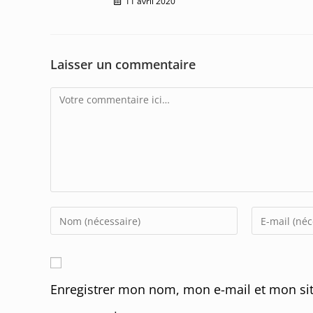
11 avril 2020
Laisser un commentaire
Comment
Enter
Enter
your
your
name
email
or
address
Enregistrer mon nom, mon e-mail et mon sit
username
to