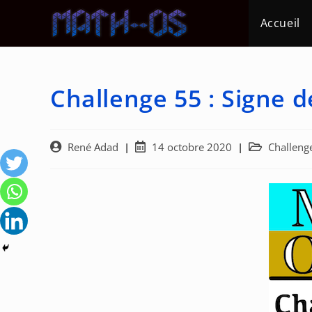
Skip
Accueil
to
content
Challenge 55 : Signe de
Auteur/autrice
Post
Post
René Adad
14 octobre 2020
Challeng
de
published:
category:
la
publication :