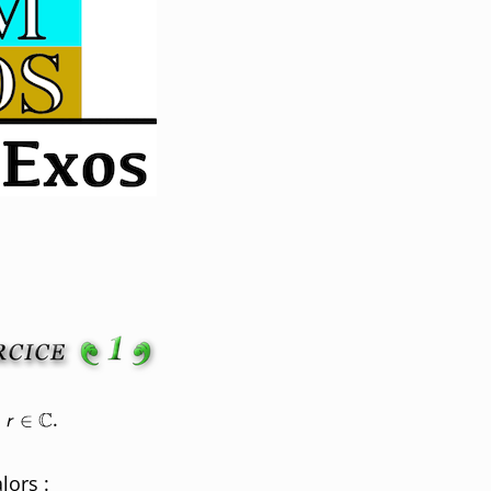
n
.
alors :