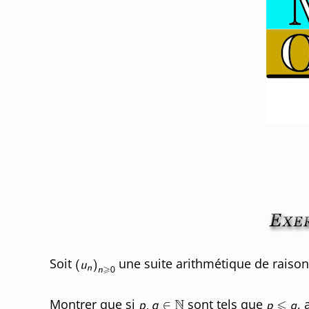
Soit
une suite arithmétique de raiso
Montrer que si
sont tels que
, 