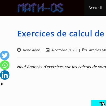
Skip
Accueil
to
content
Exercices de calcul d
Auteur/autrice
Post
Post
René Adad
4 octobre 2020
Articles 
de
published:
category:
la
publication :
Neuf énoncés d’exercices sur les calculs de som