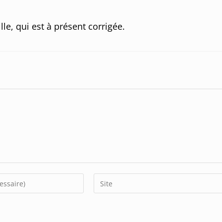
le, qui est à présent corrigée.
Enter
your
website