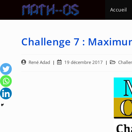
Skip
Accueil
to
content
Challenge 7 : Maximum 
Auteur/autrice
Post
Post
René Adad
19 décembre 2017
Challe
de
published:
category:
la
publication :