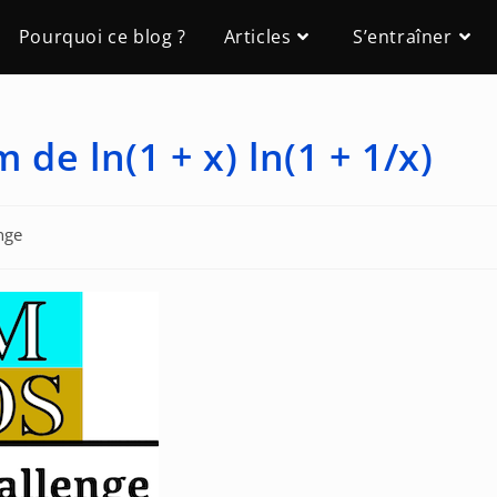
Pourquoi ce blog ?
Articles
S’entraîner
de ln(1 + x) ln(1 + 1/x)
nge