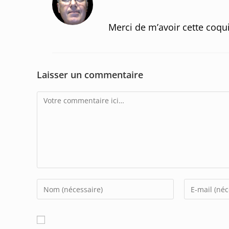
Merci de m’avoir cette coquil
Laisser un commentaire
Comment
Enter
Enter
your
your
name
email