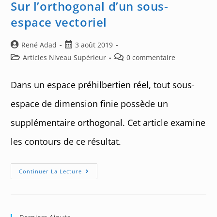
Sur l’orthogonal d’un sous-
espace vectoriel
Auteur/autrice
Post
René Adad
3 août 2019
de
published:
Post
Post
Articles Niveau Supérieur
0 commentaire
la
category:
comments:
publication :
Dans un espace préhilbertien réel, tout sous-
espace de dimension finie possède un
supplémentaire orthogonal. Cet article examine
les contours de ce résultat.
Sur
Continuer La Lecture
L’orthogonal
D’un
Sous-
Espace
Vectoriel