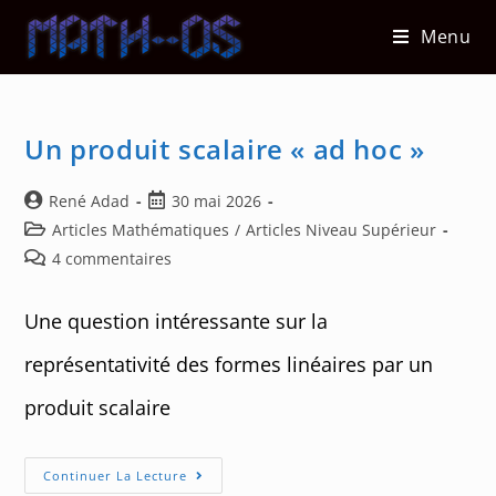
Skip
Menu
to
content
Un produit scalaire « ad hoc »
Auteur/autrice
Post
René Adad
30 mai 2026
de
published:
Post
Articles Mathématiques
/
Articles Niveau Supérieur
la
category:
Post
4 commentaires
publication :
comments:
Une question intéressante sur la
représentativité des formes linéaires par un
produit scalaire
Un
Continuer La Lecture
Produit