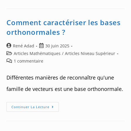
Scalaire
« Ad
Hoc »
Comment caractériser les bases
orthonormales ?
Auteur/autrice
Post
René Adad
30 juin 2025
de
published:
Post
Articles Mathématiques
/
Articles Niveau Supérieur
la
category:
Post
1 commentaire
publication :
comments:
Différentes manières de reconnaître qu'une
famille de vecteurs est une base orthonormale.
Comment
Continuer La Lecture
Caractériser
Les
Bases
Orthonormales
?