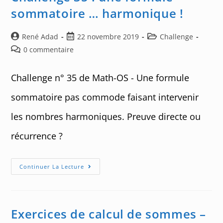
sommatoire … harmonique !
Auteur/autrice
Post
Post
René Adad
22 novembre 2019
Challenge
de
published:
category:
Post
0 commentaire
la
comments:
publication :
Challenge n° 35 de Math-OS - Une formule
sommatoire pas commode faisant intervenir
les nombres harmoniques. Preuve directe ou
récurrence ?
Challenge
Continuer La Lecture
35
:
Une
Formule
Sommatoire
…
Exercices de calcul de sommes –
Harmonique
!