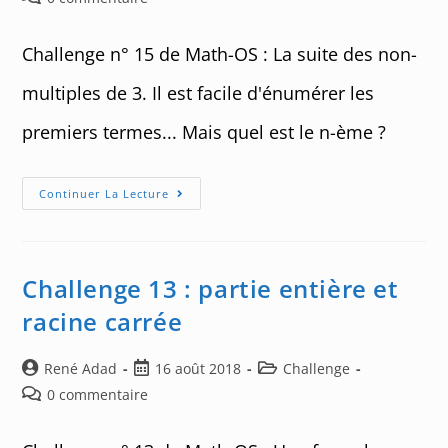
la
comments:
publication :
Challenge n° 15 de Math-OS : La suite des non-
multiples de 3. Il est facile d'énumérer les
premiers termes... Mais quel est le n-ème ?
Challenge
Continuer La Lecture
15
:
La
Suite
Des
Non-
Challenge 13 : partie entière et
Multiples
De
racine carrée
3
Auteur/autrice
Post
Post
René Adad
16 août 2018
Challenge
de
published:
category:
Post
0 commentaire
la
comments:
publication :