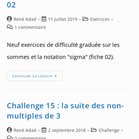
02
Auteur/autrice
Post
Post
René Adad
11 juillet 2019
Exercices
de
published:
category:
Post
1 commentaire
la
comments:
publication :
Neuf exercices de difficulté graduée sur les
sommes et la notation "sigma" (fiche 02).
Exercices
Continuer La Lecture
De
Calcul
De
Sommes
–
02
Challenge 15 : la suite des non-
multiples de 3
Auteur/autrice
Post
Post
René Adad
2 septembre 2018
Challenge
de
published:
category:
Post
0 commentaire