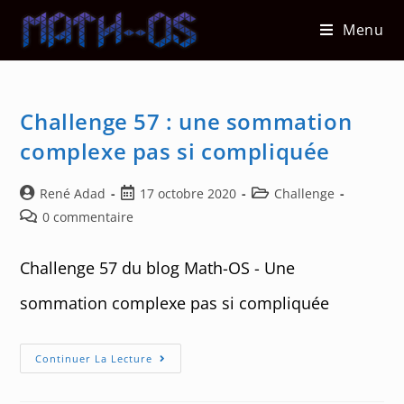
Skip
Menu
to
content
Challenge 57 : une sommation
complexe pas si compliquée
Auteur/autrice
Post
Post
René Adad
17 octobre 2020
Challenge
de
published:
category:
Post
0 commentaire
la
comments:
publication :
Challenge 57 du blog Math-OS - Une
sommation complexe pas si compliquée
Challenge
Continuer La Lecture
57
:
Une