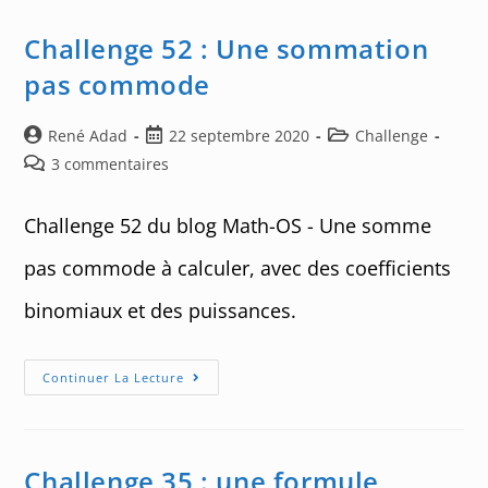
Sommation
Complexe
Pas
Challenge 52 : Une sommation
Si
Compliquée
pas commode
Auteur/autrice
Post
Post
René Adad
22 septembre 2020
Challenge
de
published:
category:
Post
3 commentaires
la
comments:
publication :
Challenge 52 du blog Math-OS - Une somme
pas commode à calculer, avec des coefficients
binomiaux et des puissances.
Challenge
Continuer La Lecture
52
:
Une
Sommation
Pas
Commode
Challenge 35 : une formule