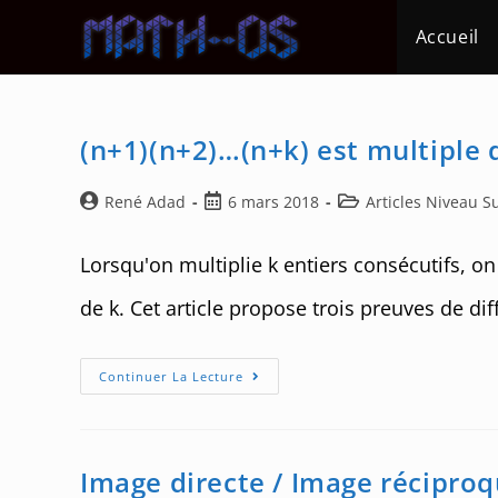
Skip
Accueil
to
content
(n+1)(n+2)…(n+k) est multiple 
Auteur/autrice
Post
Post
René Adad
6 mars 2018
Articles Niveau S
de
published:
category:
la
Lorsqu'on multiplie k entiers consécutifs, on
publication :
de k. Cet article propose trois preuves de dif
(n+1)
Continuer La Lecture
(n+2)
…
(n+k)
Est
Multiple
De
Image directe / Image réciproq
K!