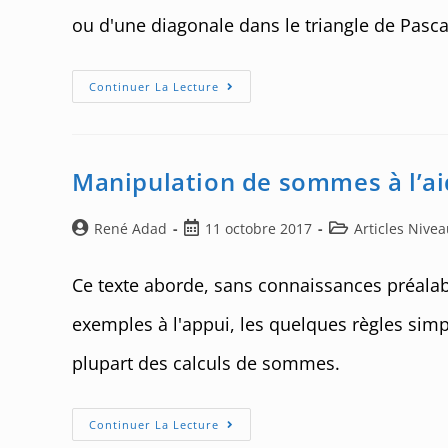
ou d'une diagonale dans le triangle de Pasca
Principales
Continuer La Lecture
Propriétés
Des
Coefficients
Binomiaux
Manipulation de sommes à l’a
Auteur/autrice
Post
Post
René Adad
11 octobre 2017
Articles Nive
de
published:
category:
la
Ce texte aborde, sans connaissances préalab
publication :
exemples à l'appui, les quelques règles simp
plupart des calculs de sommes.
Manipulation
Continuer La Lecture
De