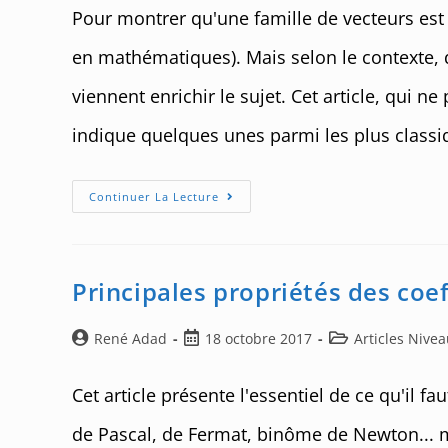
la
Pour montrer qu'une famille de vecteurs est 
publication :
en mathématiques). Mais selon le contexte,
viennent enrichir le sujet. Cet article, qui n
indique quelques unes parmi les plus classi
1001
Continuer La Lecture
Façons
De
Prouver
Qu’une
Famille
De
Principales propriétés des coe
Vecteurs
Est
Libre
Auteur/autrice
Post
Post
René Adad
18 octobre 2017
Articles Nive
de
published:
category:
la
Cet article présente l'essentiel de ce qu'il f
publication :
de Pascal, de Fermat, binôme de Newton... 