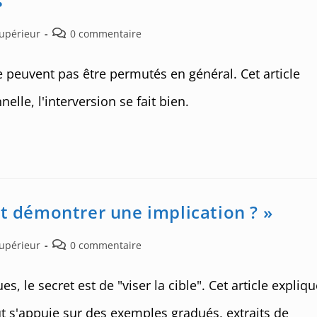
s
Post
Supérieur
0 commentaire
comments:
ne peuvent pas être permutés en général. Cet article
lle, l'interversion se fait bien.
nt démontrer une implication ? »
Post
Supérieur
0 commentaire
comments:
 le secret est de "viser la cible". Cet article expliqu
ut s'appuie sur des exemples gradués, extraits de