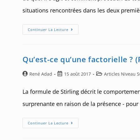
situations rencontrées dans les deux premiè
Viser
Continuer La Lecture
La
Cible
!…
Ou
:
« Comment
Qu’est-ce qu’une factorielle ? (
Démontrer
Une
Implication
? »
Auteur/autrice
Post
Post
René Adad
15 août 2017
Articles Niveau 
de
published:
category:
la
La formule de Stirling décrit le comportement
publication :
surprenante en raison de la présence - pour 
Qu’est-
Continuer La Lecture
Ce
Qu’une
Factorielle