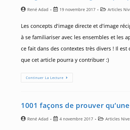
Auteur/autrice
Post
Post
René Adad
19 novembre 2017
Articles Ni
de
published:
category:
la
Les concepts d'image directe et d'image réc
publication :
à se familiariser avec les ensembles et les ap
ce fait dans des contextes très divers ! Il est
que cet article pourra y contribuer :)
Image
Continuer La Lecture
Directe
/
Image
Réciproque
D’une
Partie
1001 façons de prouver qu’une 
Auteur/autrice
Post
Post
René Adad
4 novembre 2017
Articles Niv
de
published:
category: