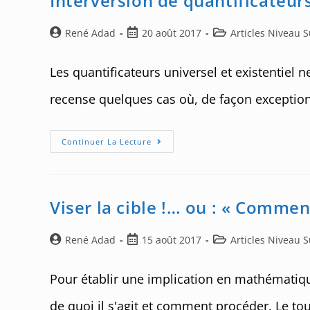
Interversion de quantificateur
De
Bonferroni
Auteur/autrice
Post
Post
René Adad
20 août 2017
Articles Niveau 
de
published:
category:
la
Les quantificateurs universel et existentiel 
publication :
recense quelques cas où, de façon exceptionne
Interversion
Continuer La Lecture
De
Quantificateurs
Viser la cible !… ou : « Comme
Auteur/autrice
Post
Post
René Adad
15 août 2017
Articles Niveau 
de
published:
category:
la
Pour établir une implication en mathématiques,
publication :
de quoi il s'agit et comment procéder. Le to