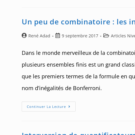
Sommes
À
L’aide
Du
Symbole
Un peu de combinatoire : les i
∑
Auteur/autrice
Post
Post
René Adad
9 septembre 2017
Articles Ni
de
published:
category:
la
Dans le monde merveilleux de la combinatoir
publication :
plusieurs ensembles finis est un grand clas
que les premiers termes de la formule en que
nom d’inégalités de Bonferroni.
Un
Continuer La Lecture
Peu
De
Combinatoire
:
Les
Inégalités