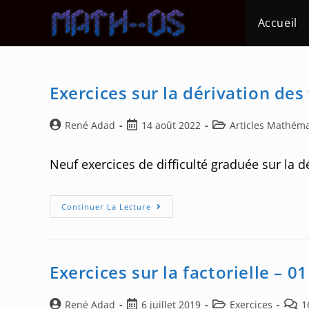
Skip
Accueil
to
content
Exercices sur la dérivation des
Auteur/autrice
Post
Post
René Adad
14 août 2022
Articles Mathém
de
published:
category:
la
Neuf exercices de difficulté graduée sur la d
publication :
Exercices
Continuer La Lecture
Sur
La
Dérivation
Des
Fonctions
–
Exercices sur la factorielle – 01
02
Auteur/autrice
Post
Post
Post
René Adad
6 juillet 2019
Exercices
1