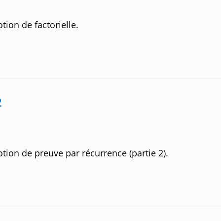
ents:
tion de factorielle.
2
otion de preuve par récurrence (partie 2).