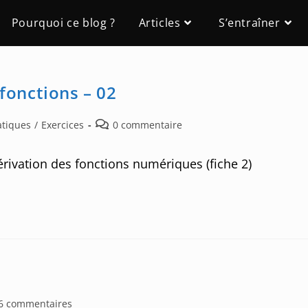
Pourquoi ce blog ?
Articles
S’entraîner
 fonctions – 02
Post
atiques
/
Exercices
0 commentaire
comments:
érivation des fonctions numériques (fiche 2)
6 commentaires