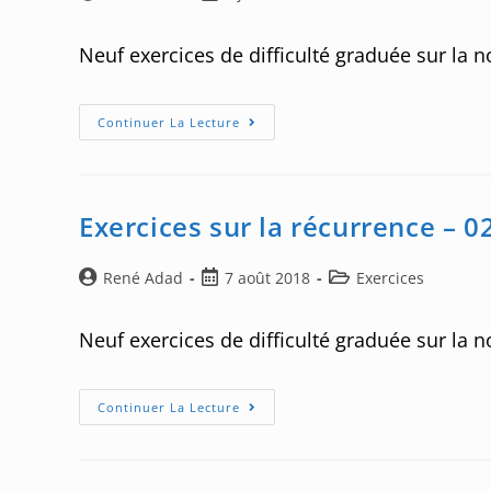
de
published:
category:
comm
la
Neuf exercices de difficulté graduée sur la no
publication :
Exercices
Continuer La Lecture
Sur
La
Factorielle
–
01
Exercices sur la récurrence – 0
Auteur/autrice
Post
Post
René Adad
7 août 2018
Exercices
de
published:
category:
la
Neuf exercices de difficulté graduée sur la n
publication :
Exercices
Continuer La Lecture
Sur
La
Récurrence
–
02