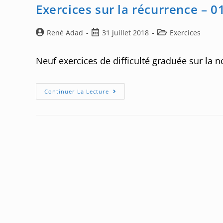
Exercices sur la récurrence – 0
Auteur/autrice
Post
Post
René Adad
31 juillet 2018
Exercices
de
published:
category:
la
Neuf exercices de difficulté graduée sur la 
publication :
Exercices
Continuer La Lecture
Sur
La
Récurrence
–
01