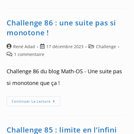
Gamma
Challenge 86 : une suite pas si
monotone !
Auteur/autrice
Post
Post
René Adad
17 décembre 2023
Challenge
de
published:
category:
Post
1 commentaire
la
comments:
publication :
Challenge 86 du blog Math-OS - Une suite pas
si monotone que ça !
Challenge
Continuer La Lecture
86
:
Une
Suite
Pas
Si
Challenge 85 : limite en l’infini
Monotone