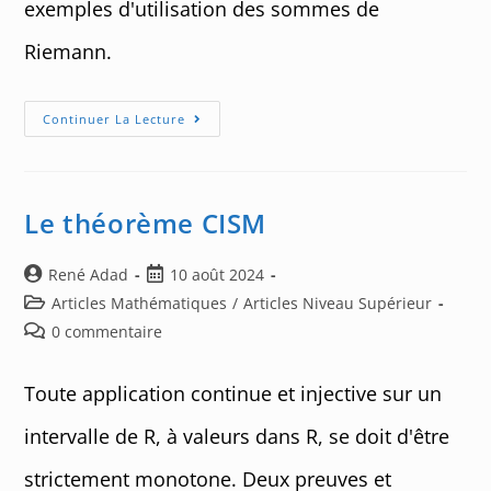
exemples d'utilisation des sommes de
Riemann.
Sommes
Continuer La Lecture
De
Riemann
À
Tout-
Va
!
Le théorème CISM
Auteur/autrice
Post
René Adad
10 août 2024
de
published:
Post
Articles Mathématiques
/
Articles Niveau Supérieur
la
category:
Post
0 commentaire
publication :
comments:
Toute application continue et injective sur un
intervalle de R, à valeurs dans R, se doit d'être
strictement monotone. Deux preuves et