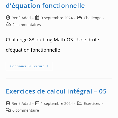
Géométrique
d’équation fonctionnelle
Auteur/autrice
Post
Post
René Adad
9 septembre 2024
Challenge
de
published:
category:
Post
2 commentaires
la
comments:
publication :
Challenge 88 du blog Math-OS - Une drôle
d'équation fonctionnelle
Challenge
Continuer La Lecture
88
:
Une
Drôle
D’équation
Fonctionnelle
Exercices de calcul intégral – 05
Auteur/autrice
Post
Post
René Adad
1 septembre 2024
Exercices
de
published:
category:
Post
0 commentaire
la
comments: