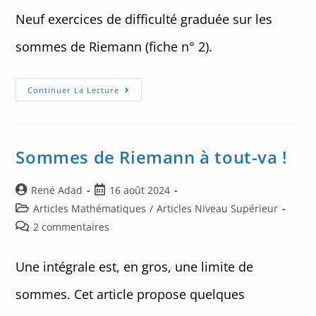
publication :
Neuf exercices de difficulté graduée sur les
sommes de Riemann (fiche n° 2).
Exercices
Continuer La Lecture
De
Calcul
Intégral
–
05
Sommes de Riemann à tout-va !
Auteur/autrice
Post
René Adad
16 août 2024
de
published:
Post
Articles Mathématiques
/
Articles Niveau Supérieur
la
category:
Post
2 commentaires
publication :
comments:
Une intégrale est, en gros, une limite de
sommes. Cet article propose quelques