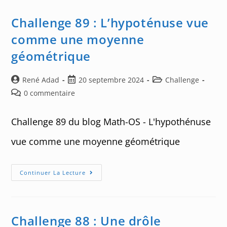
De
Nombres
De
Challenge 89 : L’hypoténuse vue
Module
1
comme une moyenne
géométrique
Auteur/autrice
Post
Post
René Adad
20 septembre 2024
Challenge
de
published:
category:
Post
0 commentaire
la
comments:
publication :
Challenge 89 du blog Math-OS - L'hypothénuse
vue comme une moyenne géométrique
Challenge
Continuer La Lecture
89
:
L’hypoténuse
Vue
Comme
Une
Challenge 88 : Une drôle
Moyenne