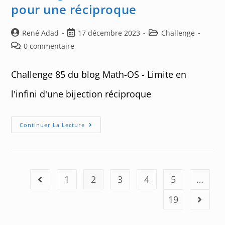
!
pour une réciproque
Auteur/autrice
Post
Post
René Adad
17 décembre 2023
Challenge
de
published:
category:
Post
0 commentaire
la
comments:
publication :
Challenge 85 du blog Math-OS - Limite en
l'infini d'une bijection réciproque
Challenge
Continuer La Lecture
85
:
Limite
En
L’infini
Pour
Une
1
2
3
4
5
…
Go to the previous page
Réciproque
19
Aller à 