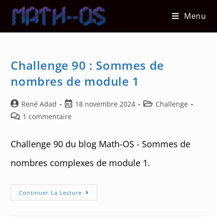
Skip
Menu
to
content
Challenge 90 : Sommes de
nombres de module 1
Auteur/autrice
Post
Post
René Adad
18 novembre 2024
Challenge
de
published:
category:
Post
1 commentaire
la
comments:
publication :
Challenge 90 du blog Math-OS - Sommes de
nombres complexes de module 1.
Challenge
Continuer La Lecture
90
:
Sommes