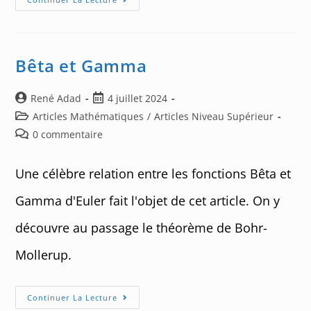
87
:
Une
Anti-
Involution
?
Bêta et Gamma
Auteur/autrice
Post
René Adad
4 juillet 2024
de
published:
Post
Articles Mathématiques
/
Articles Niveau Supérieur
la
category:
Post
0 commentaire
publication :
comments:
Une célèbre relation entre les fonctions Bêta et
Gamma d'Euler fait l'objet de cet article. On y
découvre au passage le théorème de Bohr-
Mollerup.
Bêta
Continuer La Lecture
Et