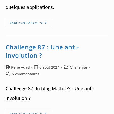
quelques applications.
Le
Continuer La Lecture
Théorème
CISM
Challenge 87 : Une anti-
involution ?
Auteur/autrice
Post
Post
René Adad
6 août 2024
Challenge
de
published:
category:
Post
5 commentaires
la
comments:
publication :
Challenge 87 du blog Math-OS - Une anti-
involution ?
Challenge
Continuer La Lecture