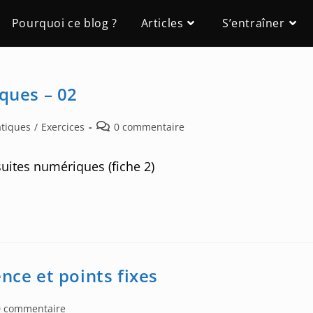
Pourquoi ce blog ?
Articles
S’entraîner
iques – 02
Post
atiques
/
Exercices
0 commentaire
comments:
suites numériques (fiche 2)
nce et points fixes
0 commentaire