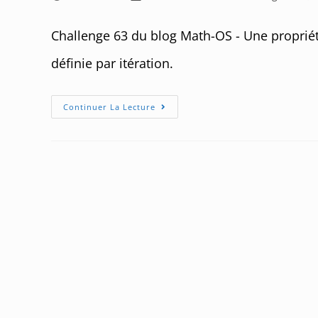
de
published:
category:
comm
la
Challenge 63 du blog Math-OS - Une propriét
publication :
définie par itération.
Challenge
Continuer La Lecture
63
:
Valeurs
D’adhérence
Et
Points
Fixes