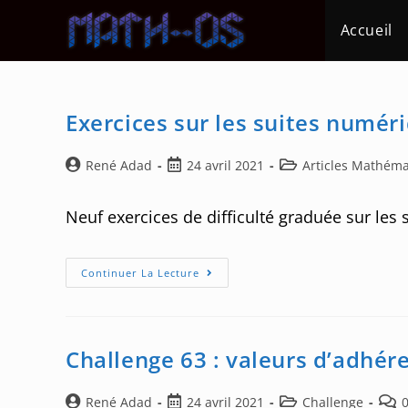
Skip
Accueil
to
content
Exercices sur les suites numér
Auteur/autrice
Post
Post
René Adad
24 avril 2021
Articles Mathém
de
published:
category:
la
Neuf exercices de difficulté graduée sur les 
publication :
Exercices
Continuer La Lecture
Sur
Les
Suites
Numériques
–
02
Challenge 63 : valeurs d’adhére
Auteur/autrice
Post
Post
Post
René Adad
24 avril 2021
Challenge