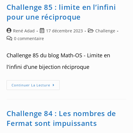
Si
Challenge 85 : limite en l’infini
Monotone
!
pour une réciproque
Auteur/autrice
Post
Post
René Adad
17 décembre 2023
Challenge
de
published:
category:
Post
0 commentaire
la
comments:
publication :
Challenge 85 du blog Math-OS - Limite en
l'infini d'une bijection réciproque
Challenge
Continuer La Lecture
85
:
Limite
En
L’infini
Pour
Challenge 84 : Les nombres de
Une
Réciproque
Fermat sont impuissants