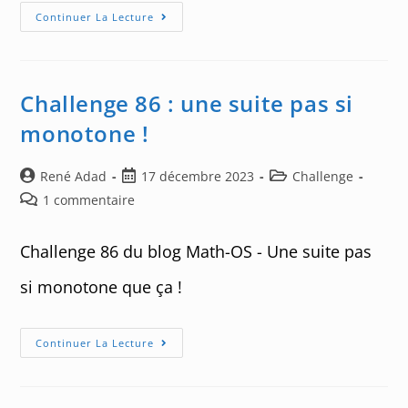
Bêta
Continuer La Lecture
Et
Gamma
Challenge 86 : une suite pas si
monotone !
Auteur/autrice
Post
Post
René Adad
17 décembre 2023
Challenge
de
published:
category:
Post
1 commentaire
la
comments:
publication :
Challenge 86 du blog Math-OS - Une suite pas
si monotone que ça !
Challenge
Continuer La Lecture
86
:
Une
Suite
Pas