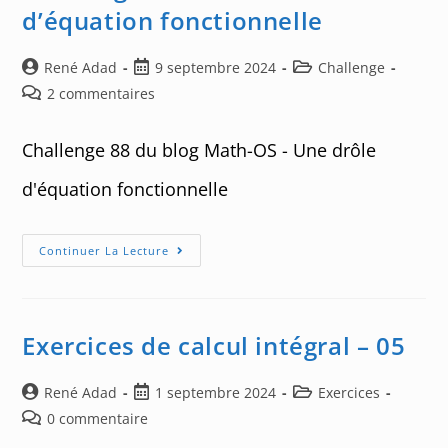
Géométrique
d’équation fonctionnelle
Auteur/autrice
Post
Post
René Adad
9 septembre 2024
Challenge
de
published:
category:
Post
2 commentaires
la
comments:
publication :
Challenge 88 du blog Math-OS - Une drôle
d'équation fonctionnelle
Challenge
Continuer La Lecture
88
:
Une
Drôle
D’équation
Fonctionnelle
Exercices de calcul intégral – 05
Auteur/autrice
Post
Post
René Adad
1 septembre 2024
Exercices
de
published:
category:
Post
0 commentaire
la
comments: