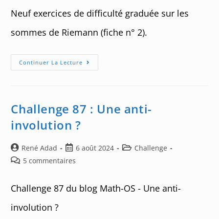
publication :
Neuf exercices de difficulté graduée sur les
sommes de Riemann (fiche n° 2).
Exercices
Continuer La Lecture
De
Calcul
Intégral
–
05
Challenge 87 : Une anti-
involution ?
Auteur/autrice
Post
Post
René Adad
6 août 2024
Challenge
de
published:
category:
Post
5 commentaires
la
comments:
publication :
Challenge 87 du blog Math-OS - Une anti-
involution ?