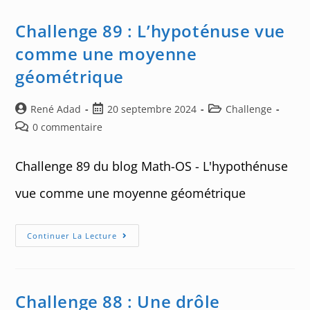
De
Nombres
De
Challenge 89 : L’hypoténuse vue
Module
1
comme une moyenne
géométrique
Auteur/autrice
Post
Post
René Adad
20 septembre 2024
Challenge
de
published:
category:
Post
0 commentaire
la
comments:
publication :
Challenge 89 du blog Math-OS - L'hypothénuse
vue comme une moyenne géométrique
Challenge
Continuer La Lecture
89
:
L’hypoténuse
Vue
Comme
Une
Challenge 88 : Une drôle
Moyenne