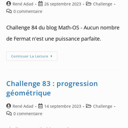
Auteur/autrice
Post
Post
René Adad
26 septembre 2023
Challenge
de
published:
category:
Post
0 commentaire
la
comments:
publication :
Challenge 84 du blog Math-OS - Aucun nombre
de Fermat n'est une puissance parfaite.
Challenge
Continuer La Lecture
84
:
Les
Nombres
De
Fermat
Challenge 83 : progression
Sont
Impuissants
géométrique
Auteur/autrice
Post
Post
René Adad
14 septembre 2023
Challenge
de
published:
category:
Post
0 commentaire
la
comments:
publication :