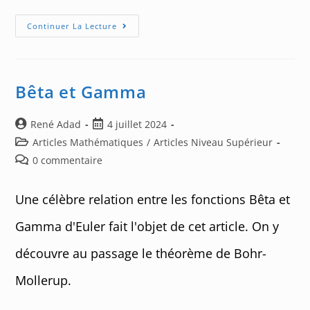
Challenge
Continuer La Lecture
87
:
Une
Anti-
Involution
?
Bêta et Gamma
Auteur/autrice
Post
René Adad
4 juillet 2024
de
published:
Post
Articles Mathématiques
/
Articles Niveau Supérieur
la
category:
Post
0 commentaire
publication :
comments:
Une célèbre relation entre les fonctions Bêta et
Gamma d'Euler fait l'objet de cet article. On y
découvre au passage le théorème de Bohr-
Mollerup.