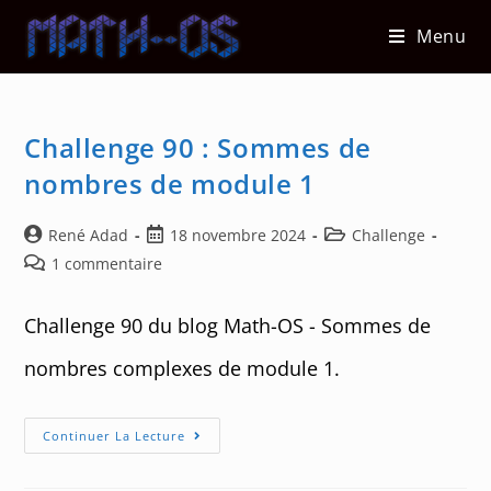
Skip
Menu
to
content
Challenge 90 : Sommes de
nombres de module 1
Auteur/autrice
Post
Post
René Adad
18 novembre 2024
Challenge
de
published:
category:
Post
1 commentaire
la
comments:
publication :
Challenge 90 du blog Math-OS - Sommes de
nombres complexes de module 1.
Challenge
Continuer La Lecture
90
:
Sommes