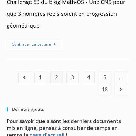
Challenge 83 du blog Math-OS - Une CNS pour
que 3 nombres réels soient en progression
géométrique
Challenge
Continuer La Lecture
83
:
Progression
Géométrique
1
2
3
4
5
…
Go to the previous page
18
Aller à 
Derniers Ajouts
Pour savoir quels sont les derniers documents
mis en ligne, pensez à consulter de temps en
temps la
page d'accueil
!