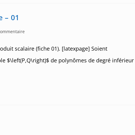
e – 01
commentaire
nts:
duit scalaire (fiche 01). [latexpage] Soient
le $\left(P,Q\right)$ de polynômes de degré inférieur