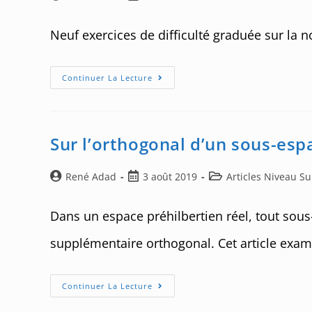
de
published:
category:
la
Neuf exercices de difficulté graduée sur la no
publication :
Exercices
Continuer La Lecture
Sur
Le
Produit
Scalaire
–
02
Sur l’orthogonal d’un sous-esp
Auteur/autrice
Post
Post
René Adad
3 août 2019
Articles Niveau S
de
published:
category:
la
Dans un espace préhilbertien réel, tout sou
publication :
supplémentaire orthogonal. Cet article exami
Sur
Continuer La Lecture
L’orthogonal
D’un