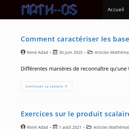
Skip
Accueil
to
content
Comment caractériser les bas
Auteur/autrice
Post
Post
René Adad
30 juin 2025
Articles Mathéma
de
published:
category:
la
Différentes manières de reconnaître qu'une 
publication :
Comment
Continuer La Lecture
Caractériser
Les
Bases
Orthonormales
?
Exercices sur le produit scalair
Auteur/autrice
Post
Post
René Adad
1 août 2021
Articles Mathéma