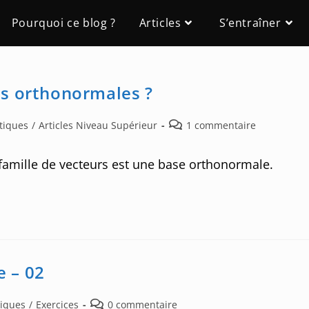
Pourquoi ce blog ?
Articles
S’entraîner
es orthonormales ?
Post
tiques
/
Articles Niveau Supérieur
1 commentaire
comments:
famille de vecteurs est une base orthonormale.
e – 02
Post
tiques
/
Exercices
0 commentaire