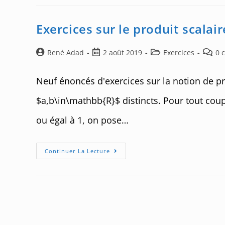
Sous-
Espace
Vectoriel
Exercices sur le produit scalair
Auteur/autrice
Post
Post
Post
René Adad
2 août 2019
Exercices
0 
de
published:
category:
comme
la
Neuf énoncés d'exercices sur la notion de pro
publication :
$a,b\in\mathbb{R}$ distincts. Pour tout coup
ou égal à 1, on pose…
Exercices
Continuer La Lecture
Sur
Le
Produit
Scalaire
–
01