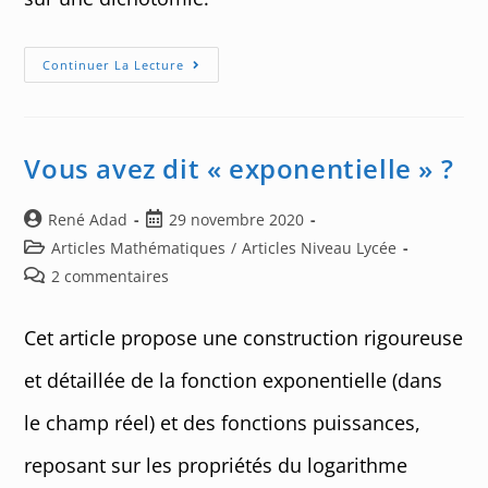
Dérivée
Continuer La Lecture
Positive
Vous avez dit « exponentielle » ?
Auteur/autrice
Post
René Adad
29 novembre 2020
de
published:
Post
Articles Mathématiques
/
Articles Niveau Lycée
la
category:
Post
2 commentaires
publication :
comments:
Cet article propose une construction rigoureuse
et détaillée de la fonction exponentielle (dans
le champ réel) et des fonctions puissances,
reposant sur les propriétés du logarithme