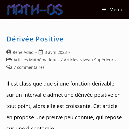
Skip
Menu
to
content
Dérivée Positive
Auteur/autrice
Post
René Adad
3 avril 2023
de
published:
Post
Articles Mathématiques
/
Articles Niveau Supérieur
la
category:
Post
7 commentaires
publication :
comments:
Il est classique que si une fonction dérivable
sur un intervalle admet une dérivée positive en
tout point, alors elle est croissante. Cet article
en propose une preuve peu connue, qui repose
sur une dichotomie.