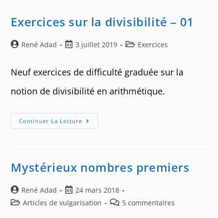
Nombres
De
Fermat
Exercices sur la divisibilité – 01
Sont
Impuissants
Auteur/autrice
Post
Post
René Adad
3 juillet 2019
Exercices
de
published:
category:
la
Neuf exercices de difficulté graduée sur la
publication :
notion de divisibilité en arithmétique.
Exercices
Continuer La Lecture
Sur
La
Divisibilité
–
01
Mystérieux nombres premiers
Auteur/autrice
Post
René Adad
24 mars 2018
de
published:
Post
Post
Articles de vulgarisation
5 commentaires
la
category:
comments: