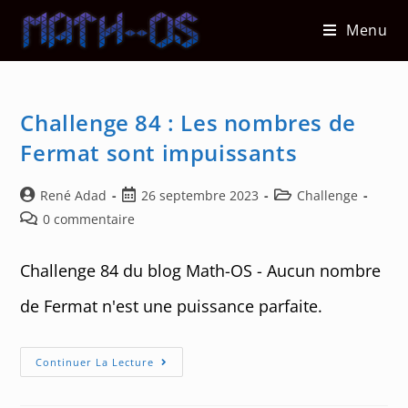
Skip
Menu
to
content
Challenge 84 : Les nombres de
Fermat sont impuissants
Auteur/autrice
Post
Post
René Adad
26 septembre 2023
Challenge
de
published:
category:
Post
0 commentaire
la
comments:
publication :
Challenge 84 du blog Math-OS - Aucun nombre
de Fermat n'est une puissance parfaite.
Challenge
Continuer La Lecture
84
:
Les