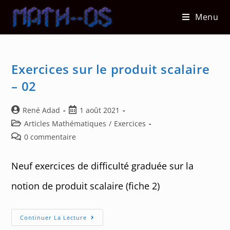
Skip
Menu
to
content
Exercices sur le produit scalaire
– 02
Auteur/autrice
Post
René Adad
1 août 2021
de
published:
Post
Articles Mathématiques
/
Exercices
la
category:
Post
0 commentaire
publication :
comments:
Neuf exercices de difficulté graduée sur la
notion de produit scalaire (fiche 2)
Exercices
Continuer La Lecture
Sur