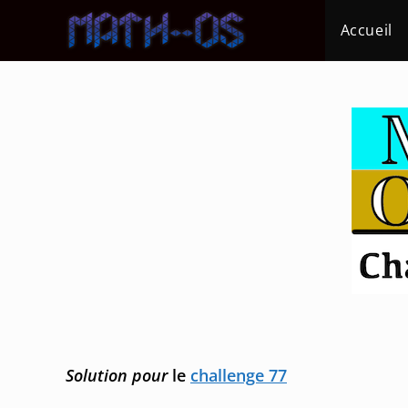
Skip
Accueil
to
content
Solution pour
le
challenge 77