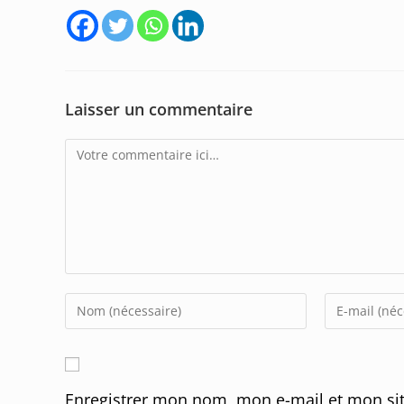
Laisser un commentaire
Comment
Enter
Enter
your
your
name
email
or
address
Enregistrer mon nom, mon e-mail et mon sit