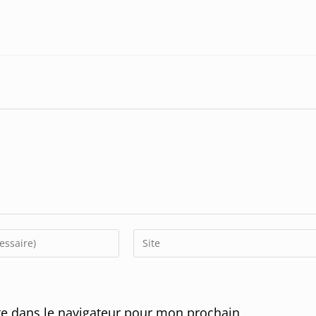
Enter
your
website
URL
e dans le navigateur pour mon prochain