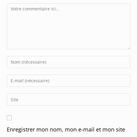
Comment
Enter
your
name
Enter
or
your
username
email
Enter
to
address
your
comment
to
website
comment
URL
Enregistrer mon nom, mon e-mail et mon site
(optional)