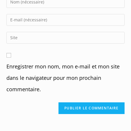
your
name
Enter
or
your
username
email
Enter
to
address
your
comment
to
website
comment
URL
Enregistrer mon nom, mon e-mail et mon site
(optional)
dans le navigateur pour mon prochain
commentaire.