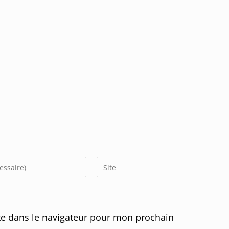
Enter
your
website
URL
e dans le navigateur pour mon prochain
(optional)