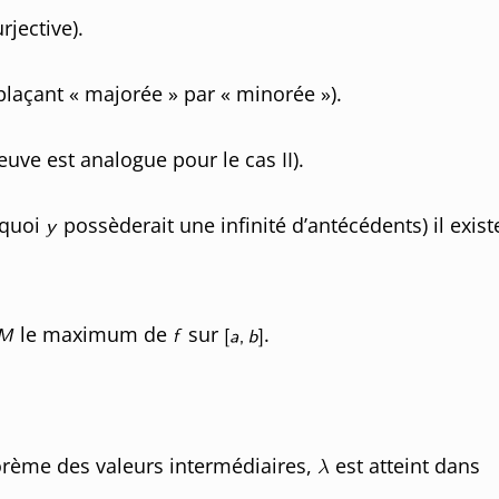
rjective).
plaçant « majorée » par « minorée »).
uve est analogue pour le cas II).
 quoi
possèderait une infinité d’antécédents) il exist
le maximum de
sur
.
orème des valeurs intermédiaires,
est atteint dans