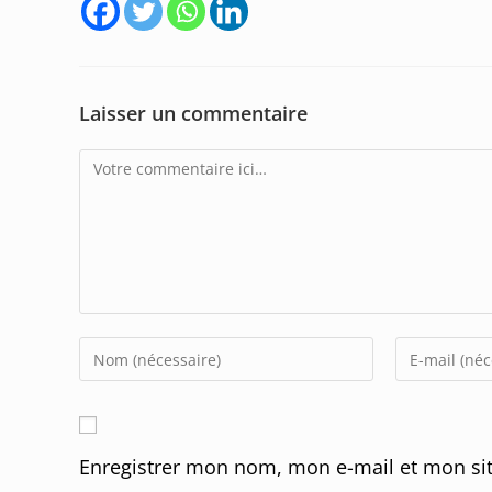
Laisser un commentaire
Comment
Enter
Enter
your
your
name
email
or
address
Enregistrer mon nom, mon e-mail et mon sit
username
to