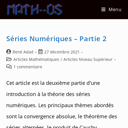
Skip
Menu
to
content
Séries Numériques – Partie 2
Auteur/autrice
Post
René Adad
27 décembre 2021
de
published:
Post
Articles Mathématiques
/
Articles Niveau Supérieur
la
category:
Post
1 commentaire
publication :
comments:
Cet article est la deuxième partie d'une
introduction à la théorie des séries
numériques. Les principaux thèmes abordés
sont la convergence absolue, le théorème des
séries alternées, le produit de Cauchy ...