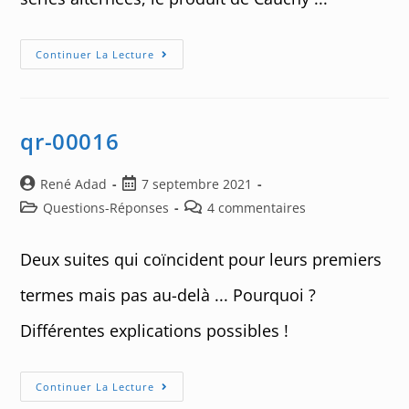
Séries
Continuer La Lecture
Numériques
–
Partie
2
qr-00016
Auteur/autrice
Post
René Adad
7 septembre 2021
de
published:
Post
Post
Questions-Réponses
4 commentaires
la
category:
comments:
publication :
Deux suites qui coïncident pour leurs premiers
termes mais pas au-delà ... Pourquoi ?
Différentes explications possibles !
Qr-
Continuer La Lecture
00016