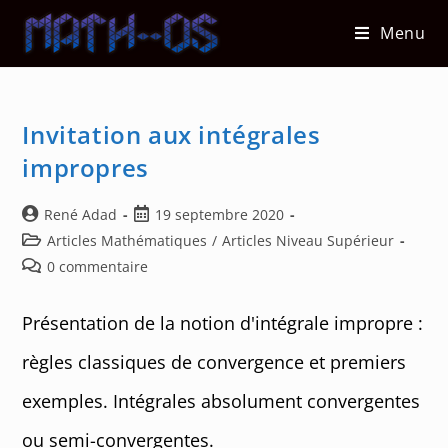
Skip
Menu
to
content
Invitation aux intégrales
impropres
Auteur/autrice
Post
René Adad
19 septembre 2020
de
published:
Post
Articles Mathématiques
/
Articles Niveau Supérieur
la
category:
Post
0 commentaire
publication :
comments:
Présentation de la notion d'intégrale impropre :
règles classiques de convergence et premiers
exemples. Intégrales absolument convergentes
ou semi-convergentes.