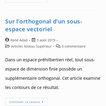
Synthèse
Pour
E
=
F
⊕
Sur l’orthogonal d’un sous-
G
espace vectoriel
Auteur/autrice
Post
René Adad
3 août 2019
de
published:
Post
Post
Articles Niveau Supérieur
0 commentaire
la
category:
comments:
publication :
Dans un espace préhilbertien réel, tout sous-
espace de dimension finie possède un
supplémentaire orthogonal. Cet article examine
les contours de ce résultat.
Sur
Continuer La Lecture
L’orthogonal