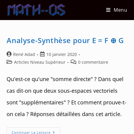
Skip
Menu
to
content
Analyse-Synthèse pour E = F ⊕ G
Auteur/autrice
Post
René Adad
10 janvier 2020
de
published:
Post
Post
Articles Niveau Supérieur
0 commentaire
la
category:
comments:
publication :
Qu'est-ce qu'une "somme directe" ? Dans quel
cas dit-on que deux sous-espaces vectoriels
sont "supplémentaires" ? Et comment prouve-t-
on cela ? Réponses détaillées dans cet article.
Analyse-
Continuer La Lecture