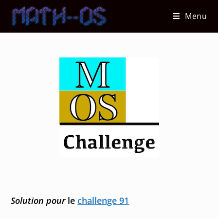
Skip
Menu
to
content
Solution pour
le
challenge 91