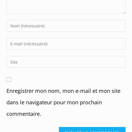
Enter
your
name
Enter
or
your
username
email
Enter
to
address
your
comment
to
website
comment
URL
Enregistrer mon nom, mon e-mail et mon site
(optional)
dans le navigateur pour mon prochain
commentaire.