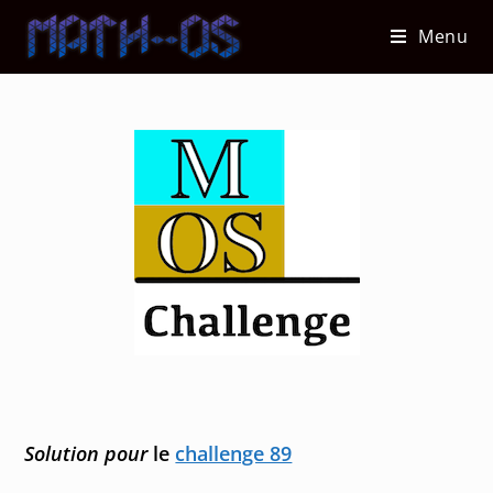
Skip
Menu
to
content
Solution pour
le
challenge 89