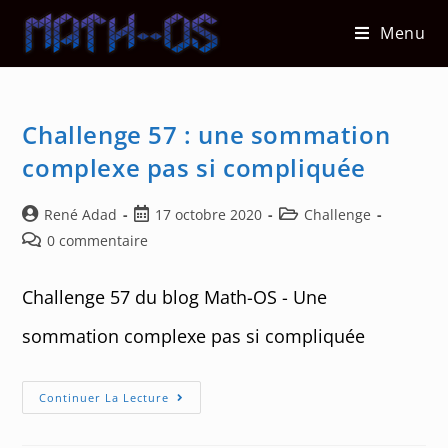
Skip
Menu
to
content
Challenge 57 : une sommation
complexe pas si compliquée
Auteur/autrice
Post
Post
René Adad
17 octobre 2020
Challenge
de
published:
category:
Post
0 commentaire
la
comments:
publication :
Challenge 57 du blog Math-OS - Une
sommation complexe pas si compliquée
Challenge
Continuer La Lecture
57
:
Une