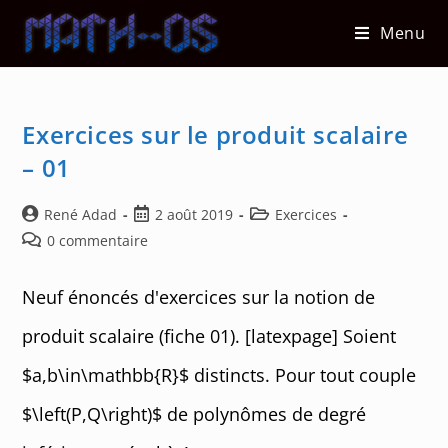
Skip
Menu
to
content
Exercices sur le produit scalaire
– 01
Auteur/autrice
Post
Post
René Adad
2 août 2019
Exercices
de
published:
category:
Post
0 commentaire
la
comments:
publication :
Neuf énoncés d'exercices sur la notion de
produit scalaire (fiche 01). [latexpage] Soient
$a,b\in\mathbb{R}$ distincts. Pour tout couple
$\left(P,Q\right)$ de polynômes de degré