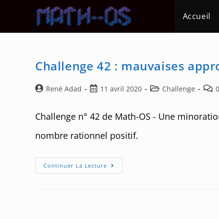
Skip
Accueil
to
content
Challenge 42 : mauvaises appr
Auteur/autrice
Post
Post
Post
René Adad
11 avril 2020
Challenge
de
published:
category:
comm
la
Challenge n° 42 de Math-OS - Une minoration e
publication :
nombre rationnel positif.
Challenge
Continuer La Lecture
42
:
Mauvaises
Approximations
Rationnelles
De
√2