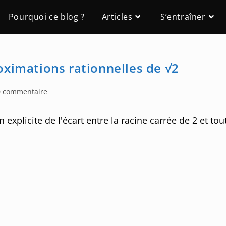
Pourquoi ce blog ?
Articles
S’entraîner
oximations rationnelles de √2
0 commentaire
ents:
xplicite de l'écart entre la racine carrée de 2 et tou