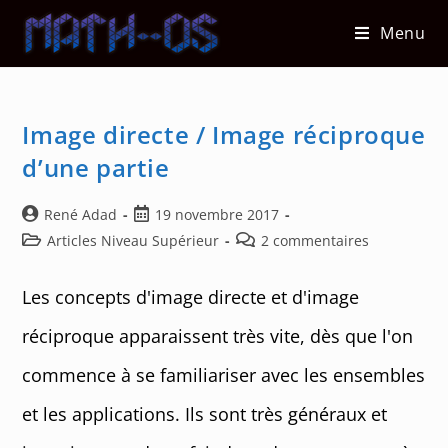
Skip
Menu
to
content
Image directe / Image réciproque
d’une partie
Auteur/autrice
Post
René Adad
19 novembre 2017
de
published:
Post
Post
Articles Niveau Supérieur
2 commentaires
la
category:
comments:
publication :
Les concepts d'image directe et d'image
réciproque apparaissent très vite, dès que l'on
commence à se familiariser avec les ensembles
et les applications. Ils sont très généraux et