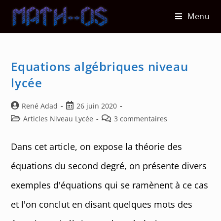
Skip
Menu
to
content
Equations algébriques niveau
lycée
Auteur/autrice
Post
René Adad
26 juin 2020
de
published:
Post
Post
Articles Niveau Lycée
3 commentaires
la
category:
comments:
publication :
Dans cet article, on expose la théorie des
équations du second degré, on présente divers
exemples d'équations qui se ramènent à ce cas
et l'on conclut en disant quelques mots des