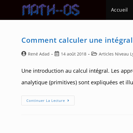
Skip
Accueil
to
content
Comment calculer une intégral
Auteur/autrice
Post
Post
René Adad
14 août 2018
Articles Niveau L
de
published:
category:
la
Une introduction au calcul intégral. Les app
publication :
analytique (primitives) sont expliquées et il
Comment
Continuer La Lecture
Calculer
Une
Intégrale
?