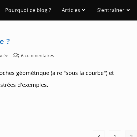
Pourquoi ce blog ?
Articles
S’entraîner
e ?
Post
ycée
6 commentaires
comments:
roches géométrique (aire "sous la courbe") et
lustrées d'exemples.
1
2
Go to the previous