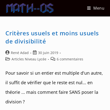
Skip
Menu
to
content
Critères usuels et moins usuels
de divisibilité
Auteur/autrice
Post
René Adad
30 juin 2019
de
published:
Post
Post
Articles Niveau Lycée
6 commentaires
la
category:
comments:
publication :
Pour savoir si un entier est multiple d'un autre,
il suffit de vérifier que le reste est nul... en
théorie ... mais comment faire SANS poser la
division ?