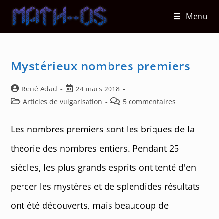
Skip
Menu
to
content
Mystérieux nombres premiers
Auteur/autrice
Post
René Adad
24 mars 2018
de
published:
Post
Post
Articles de vulgarisation
5 commentaires
la
category:
comments:
publication :
Les nombres premiers sont les briques de la
théorie des nombres entiers. Pendant 25
siècles, les plus grands esprits ont tenté d'en
percer les mystères et de splendides résultats
ont été découverts, mais beaucoup de