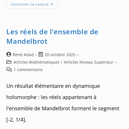
Deux
Continuer La Lecture
Ensembles
De
Julia
Très
Simples
Les réels de l’ensemble de
Mandelbrot
Auteur/autrice
Post
René Adad
20 octobre 2025
de
published:
Post
Articles Mathématiques
/
Articles Niveau Supérieur
la
category:
Post
1 commentaire
publication :
comments:
Un résultat élémentaire en dynamique
holomorphe : les réels appartenant à
l'ensemble de Mandelbrot forment le segment
[-2, 1/4].