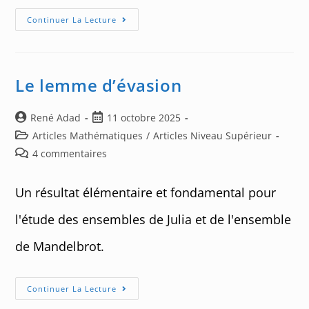
Les
Continuer La Lecture
Réels
De
L’ensemble
De
Mandelbrot
Le lemme d’évasion
Auteur/autrice
Post
René Adad
11 octobre 2025
de
published:
Post
Articles Mathématiques
/
Articles Niveau Supérieur
la
category:
Post
4 commentaires
publication :
comments:
Un résultat élémentaire et fondamental pour
l'étude des ensembles de Julia et de l'ensemble
de Mandelbrot.
Le
Continuer La Lecture
Lemme
D’évasion