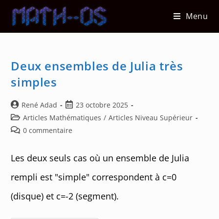
Skip
Menu
to
content
Deux ensembles de Julia très
simples
Auteur/autrice
Post
René Adad
23 octobre 2025
de
published:
Post
Articles Mathématiques
/
Articles Niveau Supérieur
la
category:
Post
0 commentaire
publication :
comments:
Les deux seuls cas où un ensemble de Julia
rempli est "simple" correspondent à c=0
(disque) et c=-2 (segment).