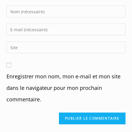
Enter
your
name
Enter
or
your
username
email
Enter
to
address
your
comment
to
website
comment
URL
Enregistrer mon nom, mon e-mail et mon site
(optional)
dans le navigateur pour mon prochain
commentaire.