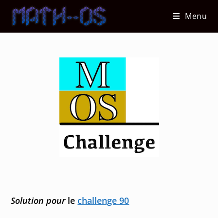
Skip
Menu
to
content
Solution pour
le
challenge 90