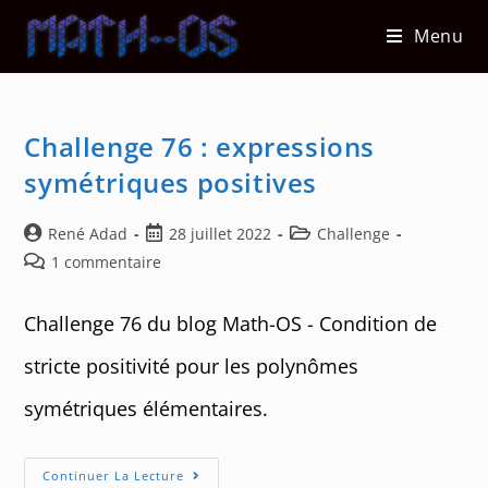
Skip
Menu
to
content
Challenge 76 : expressions
symétriques positives
Auteur/autrice
Post
Post
René Adad
28 juillet 2022
Challenge
de
published:
category:
Post
1 commentaire
la
comments:
publication :
Challenge 76 du blog Math-OS - Condition de
stricte positivité pour les polynômes
symétriques élémentaires.
Challenge
Continuer La Lecture