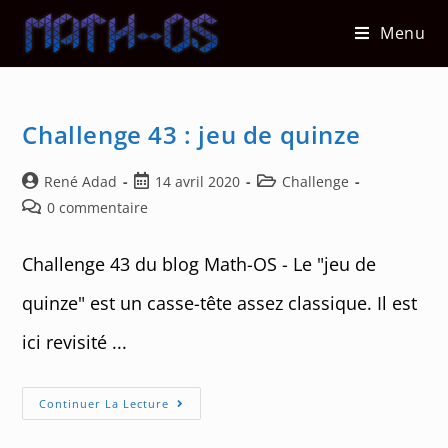
Skip
Menu
to
content
Challenge 43 : jeu de quinze
Auteur/autrice
Post
Post
René Adad
14 avril 2020
Challenge
de
published:
category:
Post
0 commentaire
la
comments:
publication :
Challenge 43 du blog Math-OS - Le "jeu de
quinze" est un casse-tête assez classique. Il est
ici revisité ...
Challenge
Continuer La Lecture
43
:
Jeu