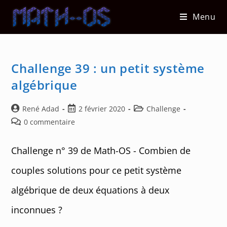
Skip
Menu
to
content
Challenge 39 : un petit système
algébrique
Auteur/autrice
Post
Post
René Adad
2 février 2020
Challenge
de
published:
category:
Post
0 commentaire
la
comments:
publication :
Challenge n° 39 de Math-OS - Combien de
couples solutions pour ce petit système
algébrique de deux équations à deux
inconnues ?