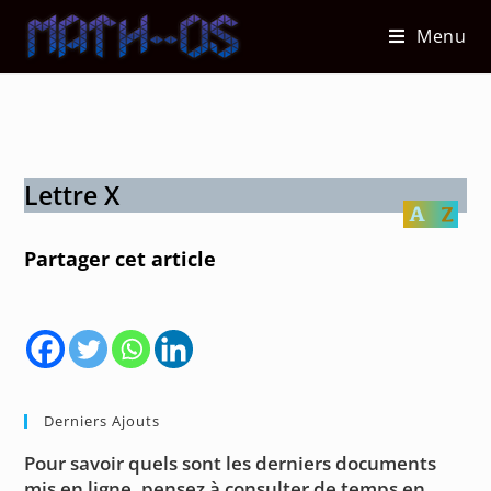
Skip
Menu
to
content
Lettre X
Partager cet article
Derniers Ajouts
Pour savoir quels sont les derniers documents
mis en ligne, pensez à consulter de temps en